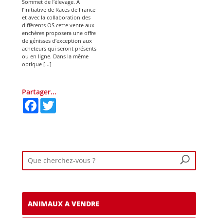
Sommet de l’élevage. A
l’initiative de Races de France
et avec la collaboration des
différents OS cette vente aux
enchères proposera une offre
de génisses d’exception aux
acheteurs qui seront présents
ou en ligne. Dans la même
optique […]
Partager...
F
T
a
w
c
i
e
t
b
t
o
e
o
r
k
ANIMAUX A VENDRE