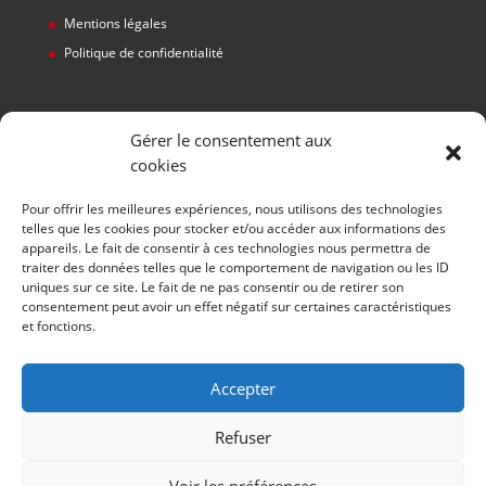
Mentions légales
Politique de confidentialité
Gérer le consentement aux
cookies
Pour offrir les meilleures expériences, nous utilisons des technologies
telles que les cookies pour stocker et/ou accéder aux informations des
appareils. Le fait de consentir à ces technologies nous permettra de
traiter des données telles que le comportement de navigation ou les ID
uniques sur ce site. Le fait de ne pas consentir ou de retirer son
HORAIRES
consentement peut avoir un effet négatif sur certaines caractéristiques
et fonctions.
Du lundi au jeudi:
de
8h à 12h
et de
14h à 17h
Vendredi:
Accepter
de
8h à 12h
et de
14h à 16h
Refuser
Voir les préférences