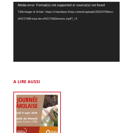
Lecteur
Media error: Format(s) not supported or source(s) not found
vidéo
Télécharger le fichier: https://charolaise.fr/wp-content/uploads/2022/07/Merci-
a%CC%80-tous-les-e%CC%81leveurs.mp4?_=2
A LIRE AUSSI