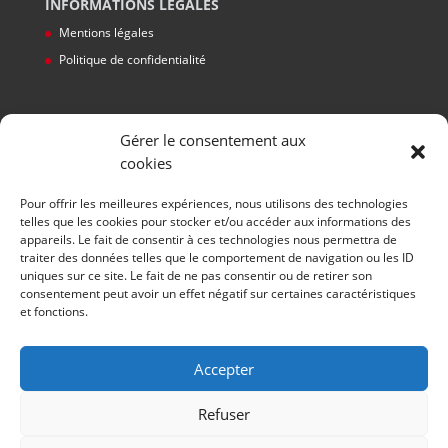
INFORMATIONS LEGALES
Mentions légales
Politique de confidentialité
Gérer le consentement aux
cookies
Pour offrir les meilleures expériences, nous utilisons des technologies
telles que les cookies pour stocker et/ou accéder aux informations des
appareils. Le fait de consentir à ces technologies nous permettra de
traiter des données telles que le comportement de navigation ou les ID
uniques sur ce site. Le fait de ne pas consentir ou de retirer son
HORAIRES
consentement peut avoir un effet négatif sur certaines caractéristiques
et fonctions.
Du lundi au jeudi:
de
8h à 12h
et de
14h à 17h
Vendredi:
Accepter
de
8h à 12h
et de
14h à 16h
Refuser