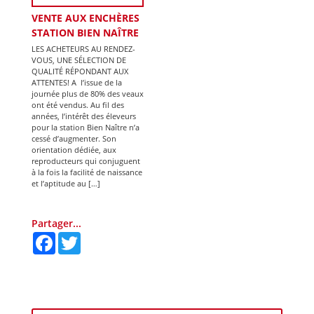
VENTE AUX ENCHÈRES
STATION BIEN NAÎTRE
LES ACHETEURS AU RENDEZ-
VOUS, UNE SÉLECTION DE
QUALITÉ RÉPONDANT AUX
ATTENTES! A l’issue de la
journée plus de 80% des veaux
ont été vendus. Au fil des
années, l’intérêt des éleveurs
pour la station Bien Naître n’a
cessé d’augmenter. Son
orientation dédiée, aux
reproducteurs qui conjuguent
à la fois la facilité de naissance
et l’aptitude au […]
Partager...
F
T
a
w
c
i
e
t
b
t
o
e
o
r