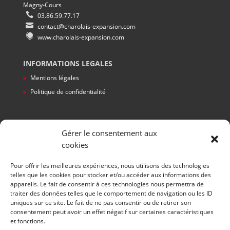
Magny-Cours
03.86.59.77.17
contact@charolais-expansion.com
www.charolais-expansion.com
INFORMATIONS LEGALES
Mentions légales
Politique de confidentialité
Gérer le consentement aux
cookies
Pour offrir les meilleures expériences, nous utilisons des technologies
telles que les cookies pour stocker et/ou accéder aux informations des
appareils. Le fait de consentir à ces technologies nous permettra de
traiter des données telles que le comportement de navigation ou les ID
uniques sur ce site. Le fait de ne pas consentir ou de retirer son
HORAIRES
consentement peut avoir un effet négatif sur certaines caractéristiques
et fonctions.
Du lundi au jeudi: